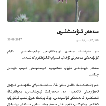
سەھەر تىۋىنىشلىرى
30/09/2017
2,666 قېتىم ئوقۇلدى
بىر ھەپتىلىك جىددى تۇرمۇشلاردىن چارچىغانىدىم… ئارام
كۈنۈمدىكى سەھەرنى ئۇخلاپ ئىسراپ قىلىۋەتكۈم كەلمىدى.
سەھەر ئورنۇمدىن تۇرۇپ تەنتەربىيە كىيىملىرىمنى كىيىپ ئۆيدىن
چىقتىم.
ھەر ۋاقىتتىكىدەك ئالدى بىلەن 24 سائەتلىك قولاي ماگزىندىن قىززىق
قەھۋەرىمنى ئالدىم،- دە، سەھەرنىڭ تېنچلىقىدىن، ياپونلارنىڭ
ئىشىكلىرى ئالدىدىكى گۈللىرىدىن، چوڭ يولدىلا ھوزۇرلىنىپ ئولتۇرۇپ
كەتكەن مۈشۈكتىن، ئۇچىرىغان سەھەرچىلەر بىلەن قىلىنغان يېقىملىق