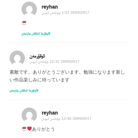
reyhan
30/09/2017 1:53 چۈشتىن كېيىن
قايتۇرما ئىنكاس يازىمەن
ئوقۇرمەن
30/09/2017 12:32 چۈشتىن كېيىن
素敵です。ありがとうございます。勉強になります新し
い作品楽しみに待っています
قايتۇرما ئىنكاس يازىمەن
reyhan
30/09/2017 12:46 چۈشتىن كېيىن
ありがとう