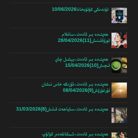
تۈندىكى كۈتۈبخانا
10/06/2026
ھەپتىدە بىر ئادەت-ساغلام
ئوزۇقلىنىش(11)
28/04/2026
ھەپتىدە بىر ئادەت-يېشىل چاي
ئىچىش(10)
15/04/2026
ھەپتىدە بىر ئادەت-ئۆزىگە خاس نىشان
تۇرغۇزۇش(9)
08/04/2026
ھەپتىدە بىر ئادەت-ساياھەت قىلىش(8)
31/03/2026
ھەپتىدە بىر ئادەت-ئىمكانقەدەر كۈلۈپ