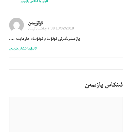
قايتۇرما ئىنكاس يازىمەن
ئوقۇرمەن
13/02/2018 7:38 چۈشتىن كېيىن
يازمىلىرىڭىزنى ئوقۇسام ئوقۇسام ھارمايمە ….
قايتۇرما ئىنكاس يازىمەن
ئىنكاس يازىمەن