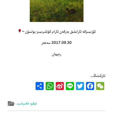
ئۆزىمىزگە ئاراملىق بەرگەن ئارام كۈنلىرىمىز بولسۇن ~
2017.09.30 سەھەر
رەيھان
تارقىتىڭ...
WhatsApp
Share
Sina
Facebook
Line
Twitter
WeChat
Weibo
توكيو خاتىرىلىرى