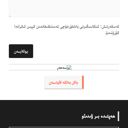
ئەسكەرتىش: ئىنكاسىڭىزنى باشقۇرغۇچى تەستىقلىغاندىن كېيىن ئىكراندا
كۆرۈنىدۇ.
باش بەتكە قايتىمەن
ھەپتىدە بىر ۋىدىئو