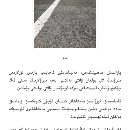
***
يارالمىش ماھىيتىڭدىن، قەلبىڭدىكى ئاجايىپ يارقىن نۇرلاردىن
بىراۋنىڭ لال بولغان ۋاقتى بەلكىم، يەنە بىراۋلارنىڭ سېنى ئەڭ
چۈشۈرىۋاتقان، قىممىتىڭنى يەرگە ئۇرىۋاتقان ۋاقتى بولىشى مۇمكىن.
ئاساسسىز، ئورۇنسىز ماختاشلار ئىنسان ئۈچۈن كېرەكسىز، زىيانلىق
ماددا بولغىنى بىلەن يىقىنلىرىمىزنىڭ سەمىمى ماختاشلىرى ئۆزىمىزگە
بولغان ئىشەنچىمىزنى ئاشۇرىدۇ.
ئۇنىڭ يارالمىشىدىكى ئەڭ گۈزەل تەرەپلەرنى بايقاش ھەم ئۇنىڭغا دەپ