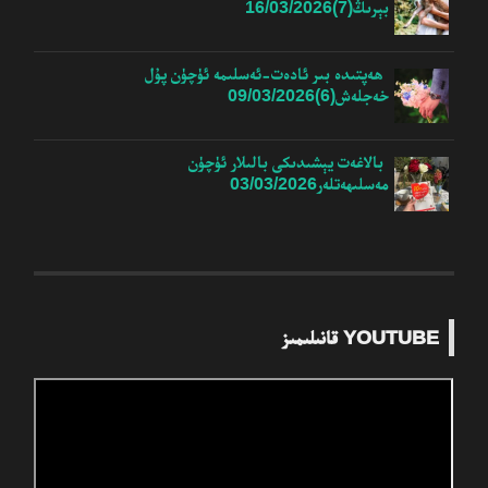
بېرىڭ(7)
16/03/2026
ھەپتىدە بىر ئادەت-ئەسلىمە ئۈچۈن پۇل
خەجلەش(6)
09/03/2026
بالاغەت يېشىدىكى بالىلار ئۈچۈن
مەسلىھەتلەر
03/03/2026
YOUTUBE قانىلىمىز