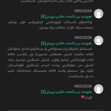
ئاخىرىنى ياخشى ئەمەل بىلەن ئاخىرلاشتۇرسۇن. ھارمىغايسىز
09/2/2026
ھەپتىدە بىر ئادەت-خاتىرە يېزىش(1)
ۋەئەلەيكۇم ئەسسالام، ئۇچۇرىڭىزنى تاپشۇرىۋلىپ خۇش بولدۇم.
رەھمەت سىزگە. گۈزەل تىلەكلەر بىرگە بولسۇن.
09/2/2026
ھەپتىدە بىر ئادەت-خاتىرە يېزىش(1)
ئەسسالامۇ ئەلەيكۇم ۋەرەھمەتۇللاھى ۋە بەرەكاتۇھۇ قانداق ئەھۋالىڭىز
ئاللاھ سالامەت قىلسۇن ھەقىقەتەن تەسەوورغا باي ئىكەنسىز ئاللاھ
قەلەم قۇووىتىڭىزنى تېخىمۇ يۇقۇرى قىلسۇن ئىلمىڭىزنى تېخىىمۇ زىيادە
قىلسۇن مەن بىلوگىڭىزنى يېقىندا كىردىم يازمىڭىزنى ئۇقۇمايدىغان
كۇنۇم يوق دىسەممۇ بۇلىدۇ ئاللاھ ھەممىمىزگە مەنپەئەتلىك قىلىپ
بەرسۇن ھارمىغايسىز
06/2/2026
ھەپتىدە بىر ئادەت-خاتىرە يېزىش(1)
گۈزەل