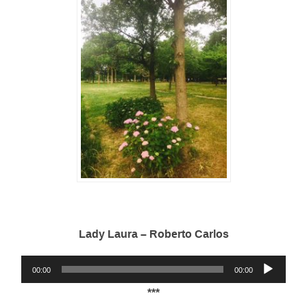
Lady Laura – Roberto Carlos
ئۈن
00:00
00:00
قويغۇچ
***