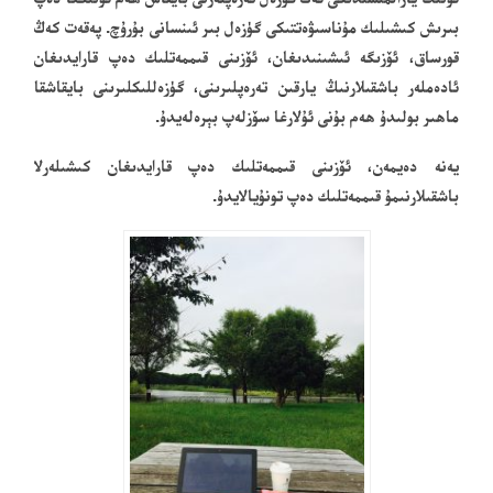
بىرىش كىشىلىك مۇناسىۋەتتىكى گۈزەل بىر ئىنسانى بۇرۇچ. پەقەت كەڭ
قورساق، ئۆزىگە ئىشىنىدىغان، ئۆزىنى قىممەتلىك دەپ قارايدىغان
ئادەملەر باشقىلارنىڭ يارقىن تەرەپلىرىنى، گۈزەللىكلىرىنى بايقاشقا
ماھىر بولىدۇ ھەم بۇنى ئۇلارغا سۆزلەپ بېرەلەيدۇ.
يەنە دەيمەن، ئۆزىنى قىممەتلىك دەپ قارايدىغان كىشىلەرلا
باشقىلارنىمۇ قىممەتلىك دەپ تونۇيالايدۇ.