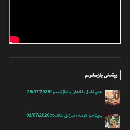
يېقىنقى يازمىلىرىم
ھەي ئايال، قانداق ياشاۋاتىسىز؟
29/07/2026
پەيشەنبە كۈنىدە قىززىق شاكىلات
01/07/2026