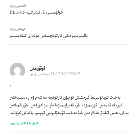
ئالدىنقى يازما
كۈلۈمسىرەڭ، ئېنىرگىيە كەلدى!!!
كېيىنكى يازما
بالىلىرىمىزدىكى ئارتۇقچىلىقنى مۇنداق كېڭەيتىمىز
ئوقۇرمەن
30/09/2017 11:17 چۈشتىن بۇرۇن
.
بەخىت تۇيغۇلىرىغا ئېرىشىش ئۈچۈن ئارتۇقچە ھەشەم ۋە رەسمىيەتلەر
كېرەك ئەمەس. ئۆزىمىزدە بار، ئەتراپىمىزدا بار بىز كۆرگەن، كۆرەلمىگەن
بىراق، ھىس قىلدۇرغانلاردىن شۇ بەخىت تۇيغۇلىرىنى تېىپىپ ياشاش كۇپايە.
قايتۇرما ئىنكاس يازىمەن