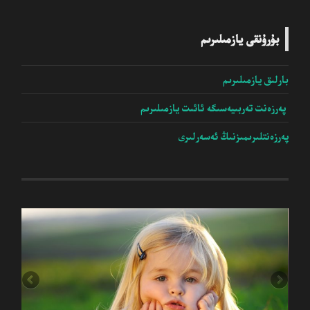
بۇرۇنقى يازمىلىرىم
بارلىق يازمىلىرىم
پەرزەنت تەربىيەسىگە ئائىت يازمىلىرىم
پەرزەنتلىرىمىزنىڭ ئەسەرلىرى