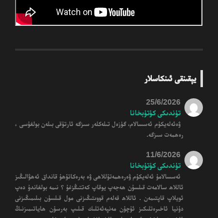
يېقىنقى ئىنكاسلار
25/6/2026
تۈندىكى كۈتۈبخانا
ۋەئەلەيكۇم ئەسسالام، گۈزەل تىلەكلەر سىزگە ئارتۇقى بىلەن بولغۇسى ،
رەھمەت سىزگە.
11/6/2026
تۈندىكى كۈتۈبخانا
ئەسسالامۇ ئەلەيكۇم ۋەرەھمەتۇللاھى ۋە بەرەكاتۇھۇ قانداق ئەھۋالىڭىز
ئاللاھ سالامەت قىلسۇن ھەجەپ يوقاپ كەتتىڭزغۇ ؟ نىمە بولغاندۇ دەپ
ئويلاپ قاپتىمەن . ئاللاھ قەلەم قووىتىڭىزنى مول قىلسۇن بىلىمىڭىزنى
دۇنيا ئاخىرەتلىكىز ئۇچۇن مەنپەئەتلىك قىلىپ بەرسۇن ھاياتىمىزنىڭ