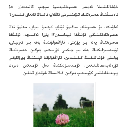
خۇشاللىقىنىلا ئەمەس ھەسرەتلىرىنىمۇ سېزىپ قالىدىغان شۇ
ئادىمىڭنىڭ ھەسرەتلىك تىۋىشلىرىنى ئاڭلاپ قالساڭ قانداق قىلىسەن؟
ئەلۋەتتە، بۇ ھەسرەتلەر ساڭىمۇ ئۆتۈپ كېتىدۇ. بىراق، سەنمۇ تەڭ
ھەسرەتلەنگىنىڭنى ئۇنىڭغا ئېيتامسەن؟! ياق! ئەكسىچە، ئۇنىڭغا
ھەسرەتنىڭ يەنە بىر يۈزىنى، قاراڭغۇلۇقنىڭ يەنە بىر تەرىپىنى،
ئۈمىدسىزلىكنىڭ يەنە بىر چىكىنى كۆرسىتىپ بەرگىن. ھەسرەتنىڭ
بولىشى خۇشاللىقنىڭ كىلىشىدىن، قاراڭغۇلۇقتا قېلىشنىڭ يورۇقلۇقنى
كۆرەلەيدىغانلىقىدىن، ئۈمىدسىزلىكنىڭ دەل ئۈمىدتىن دىرەك
بېرىدىغانلىقىنى كۆرسىتىپ بەرگىن. قىلالىساڭ شۇنداق قىلغىن.