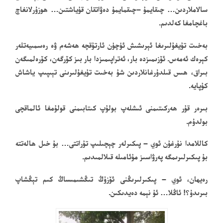
سالاملاردىن… چىقايمۇ –چىقمايمۇ دەۋاتقان قۇياشتىن… ھوزۇرلانغاچ
باغچامغا كەلدىم.
بەخىت تۇيغۇلىرىغا ئېرىشىش ئۈچۈن ئارتۇقچە ھەشەم ۋە رەسمىيەتلەر
كېرەك ئەمەس. ئۆزىمىزدە بار، ئەتراپىمىزدا بار بىز كۆرگەن، كۆرەلمىگەن
بىراق، ھىس قىلدۇرغانلاردىن شۇ بەخىت تۇيغۇلىرىنى تېىپىپ ياشاش
كۇپايە.
بىرەر قۇر ھەركىتىمنى ئىشلەپ بولۇپ كىتابىمنى قولۇمغا ئالماقچى
بولدۇم.
كاللامدا نۇرغۇن ئوي – پىكىرلەر چېچىلىپ تۇراتتى… بۇ خىل ھالەتتە
بۇ پىكىرلىرىمگە پەرۋاسىز مۇئامىلە قىلالمىدىم.
رەيھان، ئوي – پىكىرلىرىڭنى ئۆزۈڭ تىڭشىمىساڭ كىم تېڭشاپ
بىرىدۇ؟! ئاڭلا… ئۇ نېمە دەيدىكىن.