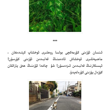
***
ئىنسان ئۆزىنى كۆرمەكچى بولسا روھلىرى ئوخشاپ كېتىدىغان ،
ماھىيەتلىرى ئوخشاش ئادەمنىڭ قەلبىدىن ئۆزىنى كۆرسۇن!
ئېسىللارنىڭ قەلبىدىن ئىزدىسۇن! شۇ چاغدا ئۆزىنىڭ ھەق ياراتقان
گۈزەل يۈزىنى كۆرەلەيدۇ.