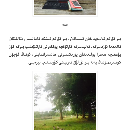
***
بىز ئۆزگەرتەلمەيدىغان ئىنسانلار، بىز ئۆزگەرتىشكە ئامالسىز رىئاللىقلار
ئالدىدا ئۆزىمىزگە، قەلبىمىزگە ئارتۇقچە يۈكلەرنى ئارتىۋىلىپ بىزگە كۆز
يۇمغىچە ھەمرا بولىدىغان يۈرىكىمىزنى ھالسىراتمايلى، ئۇنىڭ ئۈچۈن
كۈنلىرىمىزنىڭ يەنە بىر نۇرلۇق تەرىپىنى كۆرسىتىپ بېرەيلى.